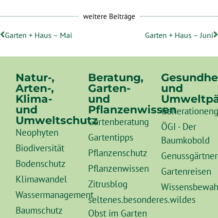
weitere Beiträge
Garten + Haus – Mai
Garten + Haus – Juni
Natur-,
Beratung,
Gesundhe
Arten-,
Garten-
und
Klima-
und
Umweltpä
und
Pflanzenwissen
Generationeng
Umweltschutz
Gartenberatung
ÖGI - Der
Neophyten
Gartentipps
Baumkobold
Biodiversität
Pflanzenschutz
Genussgärtner
Bodenschutz
Pflanzenwissen
Gartenreisen
Klimawandel
Zitrusblog
Wissensbewah
Wassermanagement
seltenes.besonderes.wildes
Baumschutz
Obst im Garten