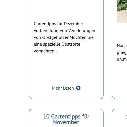
Gartentipps für Dezember
Vorbereitung von Veredelungen
von ObstgehölzenMöchten Sie
eine spezielle Obstsorte
Narz
vermehren…
pfle
u.v.m
Mehr Lesen
10 Gartentipps für
November