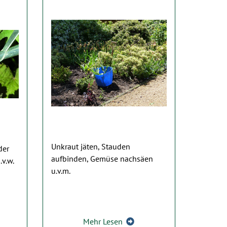
Unkraut jäten, Stauden
der
aufbinden, Gemüse nachsäen
.v.w.
u.v.m.
Mehr Lesen