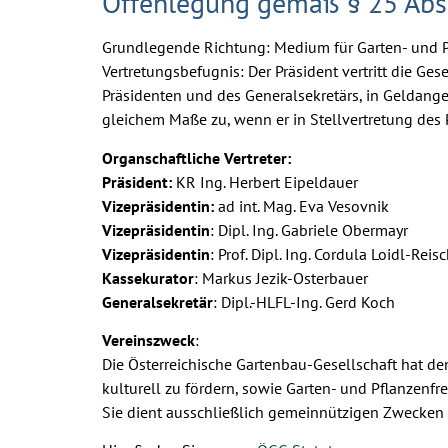
Offenlegung gemäß § 25 Abs. 
Grundlegende Richtung: Medium für Garten- und Pf
Vertretungsbefugnis: Der Präsident vertritt die Ge
Präsidenten und des Generalsekretärs, in Geldange
gleichem Maße zu, wenn er in Stellvertretung des P
Organschaftliche Vertreter:
Präsident:
KR Ing. Herbert Eipeldauer
Vizepräsidentin:
ad int. Mag. Eva Vesovnik
Vizepräsidentin
: Dipl. Ing. Gabriele Obermayr
Vizepräsidentin
: Prof. Dipl. Ing. Cordula Loidl-Reis
Kassekurator
: Markus Jezik-Osterbauer
Generalsekretär
: Dipl.-HLFL-Ing. Gerd Koch
Vereinszweck
:
Die Österreichische Gartenbau-Gesellschaft hat de
kulturell zu fördern, sowie Garten- und Pflanzenf
Sie dient ausschließlich gemeinnützigen Zwecken u