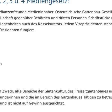
2, 3 u. 4 Mediengesetz:
lanzenfreunde Medieninhaber: Österreichische Gartenbau-Gesellsch
sellschaft gegenüber Behörden und dritten Personen. Schriftstücke
legenheiten auch des Kassekurators. Jedem Vizepräsidenten stehe
räsidenten fungiert.
ch
n Zweck, alle Bereiche der Gartenkultur, des Freizeitgartenbaues 
reunde/innen und die im Bereich des Gartenbaues Tätigen zu betre
nd ist nicht auf Gewinn ausgerichtet.