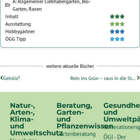
A: Allgemeiner Liebhabergarten, Bio-
Garten, Rasen
Inhalt





Ausstattung





Hobbygärtner





ÖGG Tipp





weitere aktuelle Bücher
Gehölz²
Rein ins Grün – raus in die Stadt
Natur-,
Beratung,
Gesundhe
Arten-,
Garten-
und
Klima-
und
Umweltpä
und
Pflanzenwissen
Generationeng
Umweltschutz
Gartenberatung
ÖGI - Der