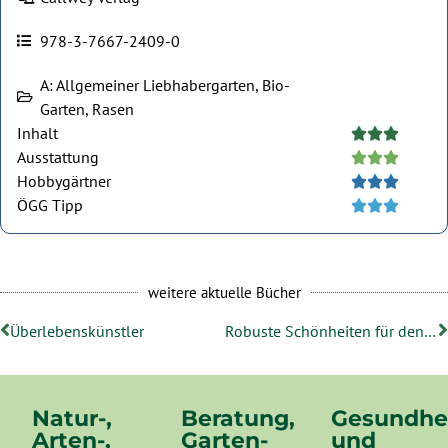
978-3-7667-2409-0
A: Allgemeiner Liebhabergarten, Bio-
Garten, Rasen
Inhalt





Ausstattung





Hobbygärtner





ÖGG Tipp





weitere aktuelle Bücher
Überlebenskünstler
Robuste Schönheiten für den Garten
Natur-,
Beratung,
Gesundhe
Arten-,
Garten-
und