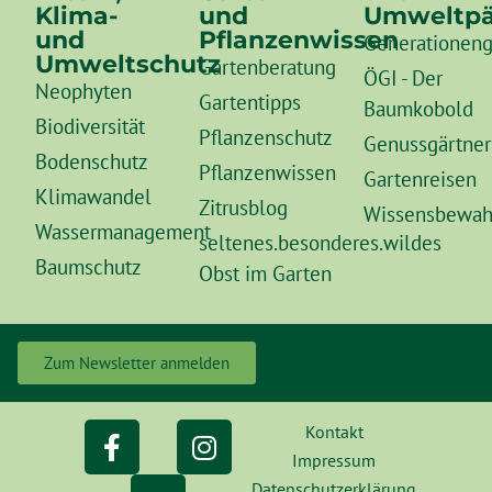
Klima-
und
Umweltpä
und
Pflanzenwissen
Generationeng
Umweltschutz
Gartenberatung
ÖGI - Der
Neophyten
Gartentipps
Baumkobold
Biodiversität
Pflanzenschutz
Genussgärtner
Bodenschutz
Pflanzenwissen
Gartenreisen
Klimawandel
Zitrusblog
Wissensbewah
Wassermanagement
seltenes.besonderes.wildes
Baumschutz
Obst im Garten
Zum Newsletter anmelden
Kontakt
Impressum
Datenschutzerklärung