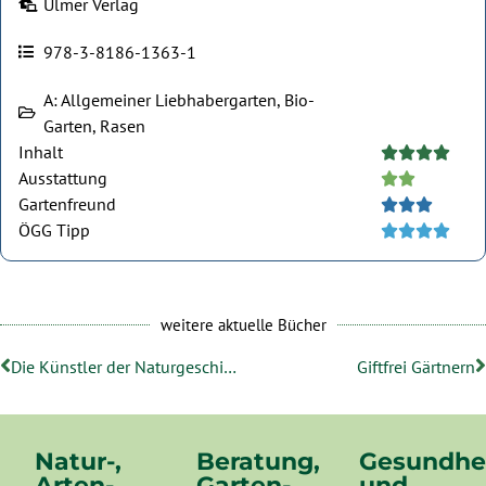
Ulmer Verlag
978-3-8186-1363-1
A: Allgemeiner Liebhabergarten, Bio-
Garten, Rasen
Inhalt





Ausstattung





Gartenfreund





ÖGG Tipp





weitere aktuelle Bücher
Die Künstler der Naturgeschichte
Giftfrei Gärtnern
Natur-,
Beratung,
Gesundhe
Arten-,
Garten-
und