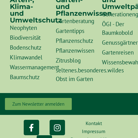
Klima-
und
Umweltpä
und
Pflanzenwissen
Generationeng
Umweltschutz
Gartenberatung
ÖGI - Der
Neophyten
Gartentipps
Baumkobold
Biodiversität
Pflanzenschutz
Genussgärtner
Bodenschutz
Pflanzenwissen
Gartenreisen
Klimawandel
Zitrusblog
Wissensbewah
Wassermanagement
seltenes.besonderes.wildes
Baumschutz
Obst im Garten
Zum Newsletter anmelden
Kontakt
Impressum