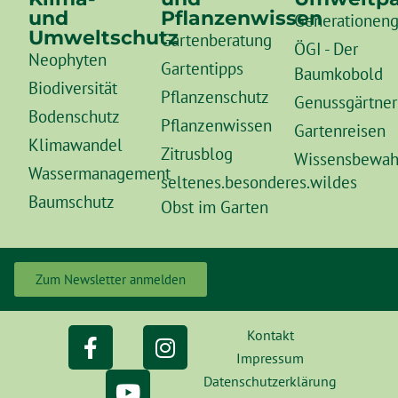
und
Pflanzenwissen
Generationeng
Umweltschutz
Gartenberatung
ÖGI - Der
Neophyten
Gartentipps
Baumkobold
Biodiversität
Pflanzenschutz
Genussgärtner
Bodenschutz
Pflanzenwissen
Gartenreisen
Klimawandel
Zitrusblog
Wissensbewah
Wassermanagement
seltenes.besonderes.wildes
Baumschutz
Obst im Garten
Zum Newsletter anmelden
Kontakt
Impressum
Datenschutzerklärung