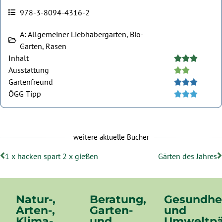
978-3-8094-4316-2
A: Allgemeiner Liebhabergarten, Bio-
Garten, Rasen
Inhalt





Ausstattung





Gartenfreund





ÖGG Tipp





weitere aktuelle Bücher
1 x hacken spart 2 x gießen
Gärten des Jahres
Natur-,
Beratung,
Gesundhe
Arten-,
Garten-
und
Klima-
und
Umweltpä