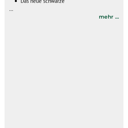
Das neue schwarze
…
mehr …