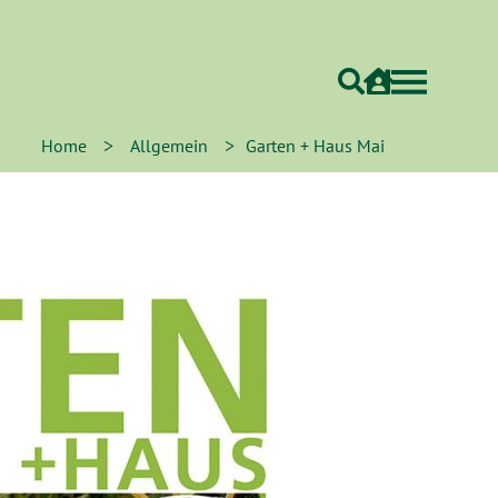
>
>
Home
Allgemein
Garten + Haus Mai