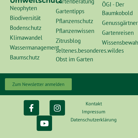
Umweltschutz
Gartenberatung
ÖGI - Der
Neophyten
Gartentipps
Baumkobold
Biodiversität
Pflanzenschutz
Genussgärtner
Bodenschutz
Pflanzenwissen
Gartenreisen
Klimawandel
Zitrusblog
Wissensbewah
Wassermanagement
seltenes.besonderes.wildes
Baumschutz
Obst im Garten
Zum Newsletter anmelden
Kontakt
Impressum
Datenschutzerklärung