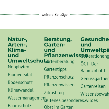
weitere Beiträge
Natur-,
Beratung,
Gesundhe
Arten-,
Garten-
und
Klima-
und
Umweltpä
und
Pflanzenwissen
Generationeng
Umweltschutz
Gartenberatung
ÖGI - Der
Neophyten
Gartentipps
Baumkobold
Biodiversität
Pflanzenschutz
Genussgärtner
Bodenschutz
Pflanzenwissen
Gartenreisen
Klimawandel
Zitrusblog
Wissensbewah
Wassermanagement
seltenes.besonderes.wildes
Baumschutz
Obst im Garten