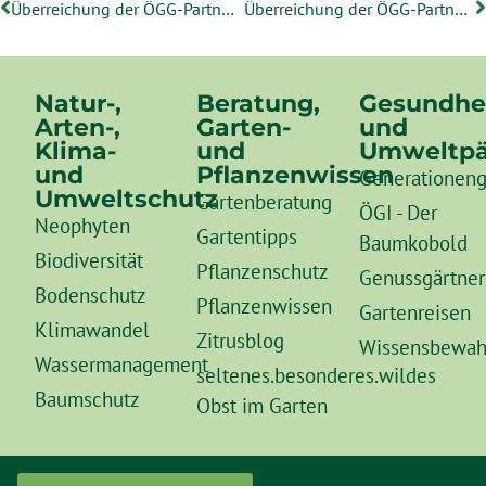
Überreichung der ÖGG-Partnerplakette an die Kittenberger Erlebnisgärten
Überreichung der ÖGG-Partnerplakette an die Sukkulenten-Sammlung Zürich
Natur-,
Beratung,
Gesundhe
Arten-,
Garten-
und
Klima-
und
Umweltpä
und
Pflanzenwissen
Generationeng
Umweltschutz
Gartenberatung
ÖGI - Der
Neophyten
Gartentipps
Baumkobold
Biodiversität
Pflanzenschutz
Genussgärtner
Bodenschutz
Pflanzenwissen
Gartenreisen
Klimawandel
Zitrusblog
Wissensbewah
Wassermanagement
seltenes.besonderes.wildes
Baumschutz
Obst im Garten