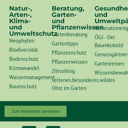
Natur-,
Beratung,
Gesundhe
Arten-,
Garten-
und
Klima-
und
Umweltpä
und
Pflanzenwissen
Generationeng
Umweltschutz
Gartenberatung
ÖGI - Der
Neophyten
Gartentipps
Baumkobold
Biodiversität
Pflanzenschutz
Genussgärtner
Bodenschutz
Pflanzenwissen
Gartenreisen
Klimawandel
Zitrusblog
Wissensbewah
Wassermanagement
seltenes.besonderes.wildes
Baumschutz
Obst im Garten
Zum Newsletter anmelden