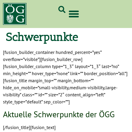
GrünCard-PartnerInnen 2026
Schwerpunkte
[fusion_builder_container hundred_percent=”yes”
overflow=”visible”][fusion_builder_row]
[fusion_builder_column type=”1_3″ layout=”1_3″ last=”no”
min_height=”” hover_type=”none” link=”” border_position=”all”]
[fusion_title margin_top=”” margin_bottom=””
hide_on_mobile=”small-visibility,medium-visibility,large-
visibility” class=”” id=”” size=”2″ content_align=”left”
style_type=”default” sep_color=””]
Aktuelle Schwerpunkte der ÖGG
[/fusion_title][fusion_text]