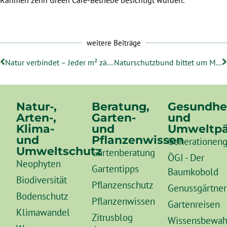
weitere Beiträge
Natur verbindet – Jeder m² zählt !
Naturschutzbund bittet um Meldung von Alpenhummel-Beobachtungen
Natur-,
Beratung,
Gesundhe
Arten-,
Garten-
und
Klima-
und
Umweltpä
und
Pflanzenwissen
Generationeng
Umweltschutz
Gartenberatung
ÖGI - Der
Neophyten
Gartentipps
Baumkobold
Biodiversität
Pflanzenschutz
Genussgärtner
Bodenschutz
Pflanzenwissen
Gartenreisen
Klimawandel
Zitrusblog
Wissensbewah