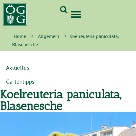
GrünCard-PartnerInnen 2026
>
>
Home
Allgemein
Koelreuteria paniculata,
Blasenesche
Aktuelles
Gartentipps
Koelreuteria paniculata,
Blasenesche