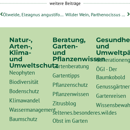
weitere Beiträge
Ölweide, Eleagnus angustifolia
Wilder Wein, Parthenocissus quinquefolia oder P. inserta
Natur-,
Beratung,
Gesundhe
Arten-,
Garten-
und
Klima-
und
Umweltpä
und
Pflanzenwissen
Generationeng
Umweltschutz
Gartenberatung
ÖGI - Der
Neophyten
Gartentipps
Baumkobold
Biodiversität
Pflanzenschutz
Genussgärtner
Bodenschutz
Pflanzenwissen
Gartenreisen
Klimawandel
Zitrusblog
Wissensbewah
Wassermanagement
seltenes.besonderes.wildes
Baumschutz
Obst im Garten