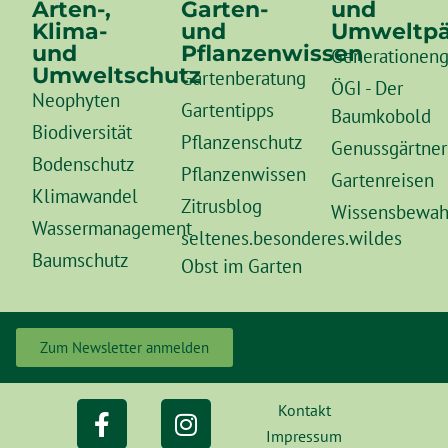
Arten-,
Garten-
und
Klima-
und
Umweltpä
und
Pflanzenwissen
Generationeng
Umweltschutz
Gartenberatung
ÖGI - Der
Neophyten
Gartentipps
Baumkobold
Biodiversität
Pflanzenschutz
Genussgärtner
Bodenschutz
Pflanzenwissen
Gartenreisen
Klimawandel
Zitrusblog
Wissensbewah
Wassermanagement
seltenes.besonderes.wildes
Baumschutz
Obst im Garten
Zum Newsletter anmelden
Kontakt
Impressum