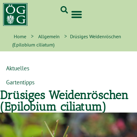
GrünCard-PartnerInnen 2026
>
>
Home
Allgemein
Drüsiges Weidenröschen
(Epilobium ciliatum)
Aktuelles
Gartentipps
Drüsiges Weidenröschen
(Epilobium ciliatum)