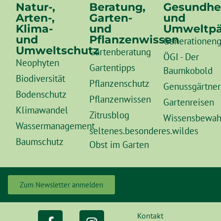
Natur-,
Beratung,
Gesundhe
Arten-,
Garten-
und
Klima-
und
Umweltpä
und
Pflanzenwissen
Generationeng
Umweltschutz
Gartenberatung
ÖGI - Der
Neophyten
Gartentipps
Baumkobold
Biodiversität
Pflanzenschutz
Genussgärtner
Bodenschutz
Pflanzenwissen
Gartenreisen
Klimawandel
Zitrusblog
Wissensbewah
Wassermanagement
seltenes.besonderes.wildes
Baumschutz
Obst im Garten
Zum Newsletter anmelden
Kontakt