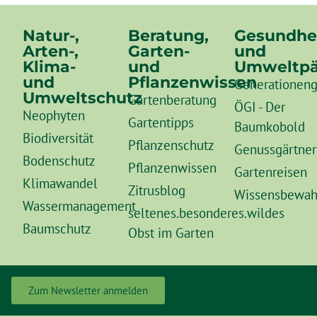
Natur-,
Beratung,
Gesundhe
Arten-,
Garten-
und
Klima-
und
Umweltpä
und
Pflanzenwissen
Generationeng
Umweltschutz
Gartenberatung
ÖGI - Der
Neophyten
Gartentipps
Baumkobold
Biodiversität
Pflanzenschutz
Genussgärtner
Bodenschutz
Pflanzenwissen
Gartenreisen
Klimawandel
Zitrusblog
Wissensbewah
Wassermanagement
seltenes.besonderes.wildes
Baumschutz
Obst im Garten
Zum Newsletter anmelden