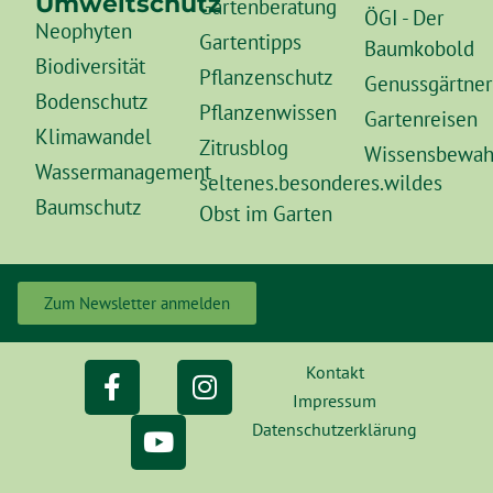
Umweltschutz
Gartenberatung
ÖGI - Der
Neophyten
Gartentipps
Baumkobold
Biodiversität
Pflanzenschutz
Genussgärtner
Bodenschutz
Pflanzenwissen
Gartenreisen
Klimawandel
Zitrusblog
Wissensbewah
Wassermanagement
seltenes.besonderes.wildes
Baumschutz
Obst im Garten
Zum Newsletter anmelden
Kontakt
Impressum
Datenschutzerklärung