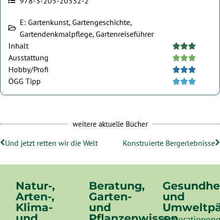
978-3-205-20332-2
E: Gartenkunst, Gartengeschichte,
Gartendenkmalpflege, Gartenreiseführer
Inhalt





Ausstattung





Hobby/Profi





ÖGG Tipp





weitere aktuelle Bücher
Und jetzt retten wir die Welt
Konstruierte Bergerlebnisse
Natur-,
Beratung,
Gesundhe
Arten-,
Garten-
und
Klima-
und
Umweltpä
und
Pflanzenwissen
Generationeng