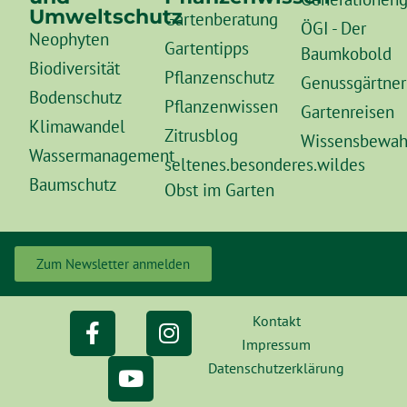
Umweltschutz
Gartenberatung
ÖGI - Der
Neophyten
Gartentipps
Baumkobold
Biodiversität
Pflanzenschutz
Genussgärtner
Bodenschutz
Pflanzenwissen
Gartenreisen
Klimawandel
Zitrusblog
Wissensbewah
Wassermanagement
seltenes.besonderes.wildes
Baumschutz
Obst im Garten
Zum Newsletter anmelden
Kontakt
Impressum
Datenschutzerklärung