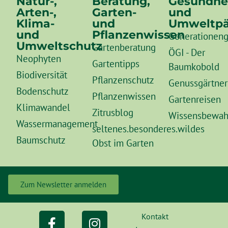
Natur-,
Beratung,
Gesundhe
Arten-,
Garten-
und
Klima-
und
Umweltpä
und
Pflanzenwissen
Generationeng
Umweltschutz
Gartenberatung
ÖGI - Der
Neophyten
Gartentipps
Baumkobold
Biodiversität
Pflanzenschutz
Genussgärtner
Bodenschutz
Pflanzenwissen
Gartenreisen
Klimawandel
Zitrusblog
Wissensbewah
Wassermanagement
seltenes.besonderes.wildes
Baumschutz
Obst im Garten
Zum Newsletter anmelden
Kontakt