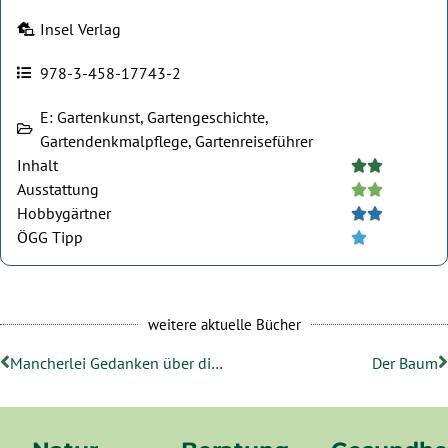
Insel Verlag
978-3-458-17743-2
E: Gartenkunst, Gartengeschichte,
Gartendenkmalpflege, Gartenreiseführer
Inhalt





Ausstattung





Hobbygärtner





ÖGG Tipp





weitere aktuelle Bücher
Mancherlei Gedanken über die Art und Weise, Gärten anzulegen
Der Baum