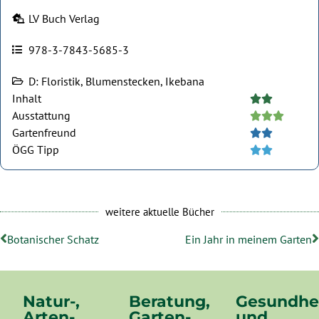
LV Buch Verlag
978-3-7843-5685-3
D: Floristik, Blumenstecken, Ikebana
Inhalt





Ausstattung





Gartenfreund





ÖGG Tipp





weitere aktuelle Bücher
Botanischer Schatz
Ein Jahr in meinem Garten
Natur-,
Beratung,
Gesundhe
Arten-,
Garten-
und