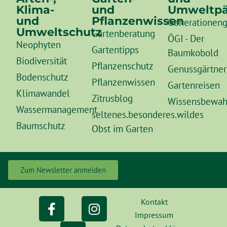
Klima-
und
Umweltpä
und
Pflanzenwissen
Generationeng
Umweltschutz
Gartenberatung
ÖGI - Der
Neophyten
Gartentipps
Baumkobold
Biodiversität
Pflanzenschutz
Genussgärtner
Bodenschutz
Pflanzenwissen
Gartenreisen
Klimawandel
Zitrusblog
Wissensbewah
Wassermanagement
seltenes.besonderes.wildes
Baumschutz
Obst im Garten
Zum Newsletter anmelden
Kontakt
Impressum