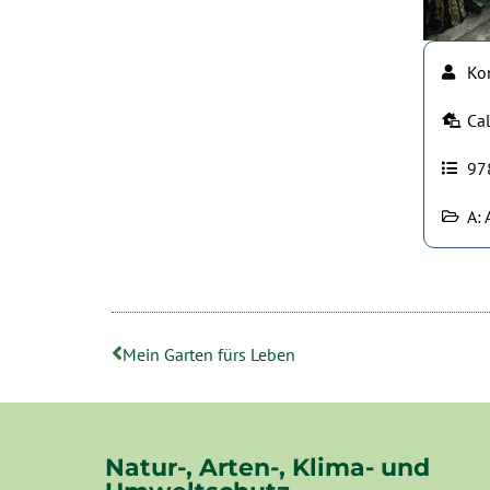
Ko
Cal
97
A: 
Mein Garten fürs Leben
Natur-, Arten-, Klima- und