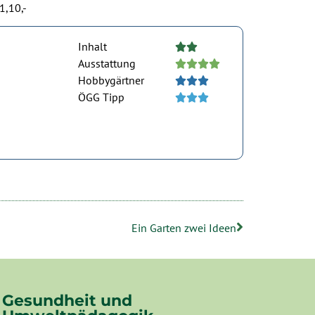
1,10,-
Inhalt





Ausstattung





Hobbygärtner





ÖGG Tipp





Ein Garten zwei Ideen
Gesundheit und