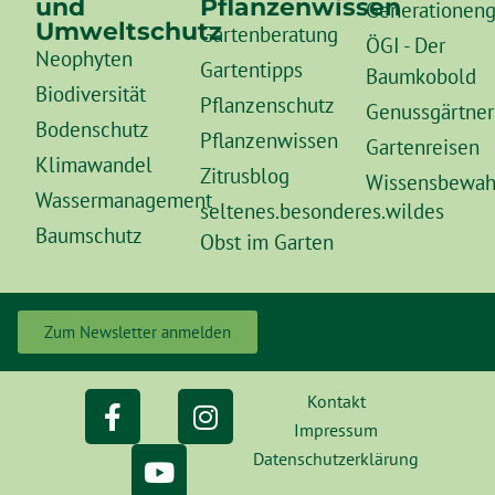
und
Pflanzenwissen
Generationeng
Umweltschutz
Gartenberatung
ÖGI - Der
Neophyten
Gartentipps
Baumkobold
Biodiversität
Pflanzenschutz
Genussgärtner
Bodenschutz
Pflanzenwissen
Gartenreisen
Klimawandel
Zitrusblog
Wissensbewah
Wassermanagement
seltenes.besonderes.wildes
Baumschutz
Obst im Garten
Zum Newsletter anmelden
Kontakt
Impressum
Datenschutzerklärung