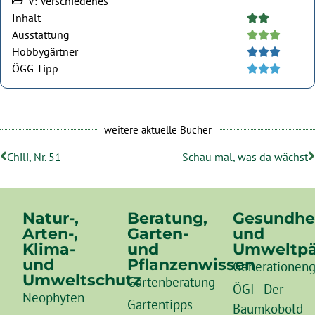
V: Verschiedenes
Inhalt





Ausstattung





Hobbygärtner





ÖGG Tipp





weitere aktuelle Bücher
Chili, Nr. 51
Schau mal, was da wächst
Natur-,
Beratung,
Gesundhe
Arten-,
Garten-
und
Klima-
und
Umweltpä
und
Pflanzenwissen
Generationeng
Umweltschutz
Gartenberatung
ÖGI - Der
Neophyten
Gartentipps
Baumkobold