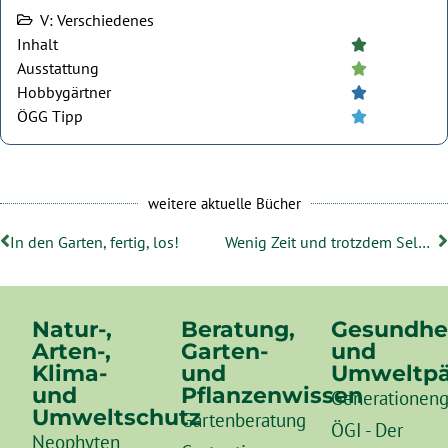
V: Verschiedenes
Inhalt





Ausstattung





Hobbygärtner





ÖGG Tipp





weitere aktuelle Bücher
In den Garten, fertig, los!
Wenig Zeit und trotzdem Selbstversorger
Natur-,
Beratung,
Gesundhe
Arten-,
Garten-
und
Klima-
und
Umweltpä
und
Pflanzenwissen
Generationeng
Umweltschutz
Gartenberatung
ÖGI - Der
Neophyten