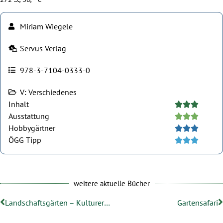
Miriam Wiegele
Servus Verlag
978-3-7104-0333-0
V: Verschiedenes
Inhalt





Ausstattung





Hobbygärtner





ÖGG Tipp





weitere aktuelle Bücher
Landschaftsgärten – Kulturerbe in Transformation
Gartensafari