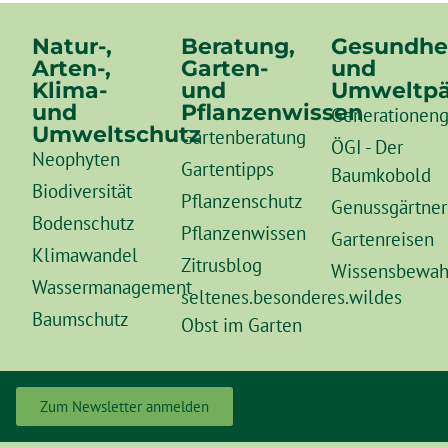
Natur-,
Beratung,
Gesundhe
Arten-,
Garten-
und
Klima-
und
Umweltpä
und
Pflanzenwissen
Generationeng
Umweltschutz
Gartenberatung
ÖGI - Der
Neophyten
Gartentipps
Baumkobold
Biodiversität
Pflanzenschutz
Genussgärtner
Bodenschutz
Pflanzenwissen
Gartenreisen
Klimawandel
Zitrusblog
Wissensbewah
Wassermanagement
seltenes.besonderes.wildes
Baumschutz
Obst im Garten
Zum Newsletter anmelden