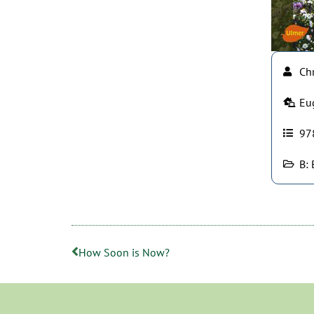
Chr
Eu
97
B:
How Soon is Now?