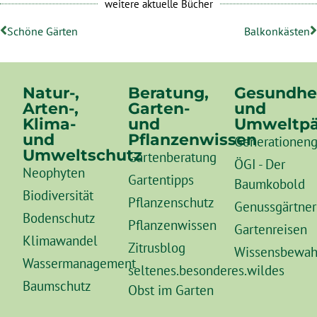
weitere aktuelle Bücher
Schöne Gärten
Balkonkästen
Natur-,
Beratung,
Gesundhe
Arten-,
Garten-
und
Klima-
und
Umweltpä
und
Pflanzenwissen
Generationeng
Umweltschutz
Gartenberatung
ÖGI - Der
Neophyten
Gartentipps
Baumkobold
Biodiversität
Pflanzenschutz
Genussgärtner
Bodenschutz
Pflanzenwissen
Gartenreisen
Klimawandel
Zitrusblog
Wissensbewah
Wassermanagement
seltenes.besonderes.wildes
Baumschutz
Obst im Garten