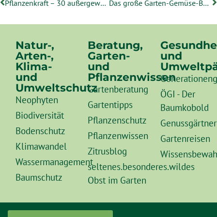
Pflanzenkraft – 30 außergewöhnliche Pflanzen und ihre geheimnisvolle Wirkung
Das große Garten-Gemüse-Buch – Anbauen, Ernten, Genießen
Natur-,
Beratung,
Gesundhe
Arten-,
Garten-
und
Klima-
und
Umweltpä
und
Pflanzenwissen
Generationeng
Umweltschutz
Gartenberatung
ÖGI - Der
Neophyten
Gartentipps
Baumkobold
Biodiversität
Pflanzenschutz
Genussgärtner
Bodenschutz
Pflanzenwissen
Gartenreisen
Klimawandel
Zitrusblog
Wissensbewah
Wassermanagement
seltenes.besonderes.wildes
Baumschutz
Obst im Garten