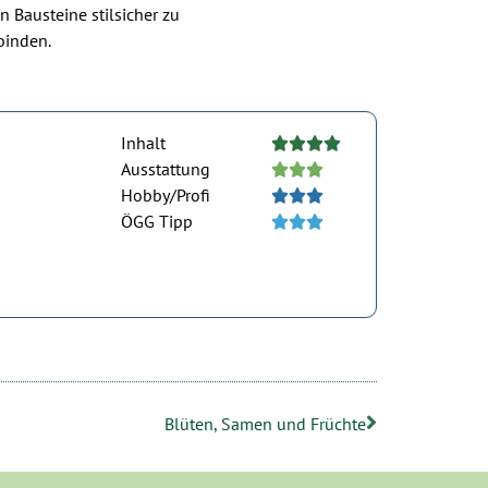
n Bausteine stilsicher zu
binden.
Inhalt





Ausstattung





Hobby/Profi





ÖGG Tipp





Blüten, Samen und Früchte