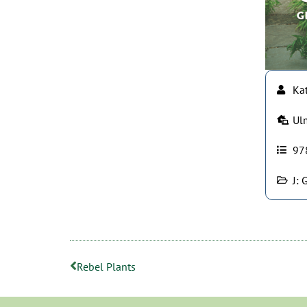
Kat
Ul
97
J:
Rebel Plants