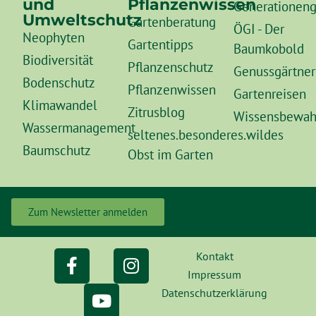
und
Pflanzenwissen
Generationeng
Umweltschutz
Gartenberatung
ÖGI - Der
Neophyten
Gartentipps
Baumkobold
Biodiversität
Pflanzenschutz
Genussgärtner
Bodenschutz
Pflanzenwissen
Gartenreisen
Klimawandel
Zitrusblog
Wissensbewah
Wassermanagement
seltenes.besonderes.wildes
Baumschutz
Obst im Garten
Zum Newsletter anmelden
Kontakt
Impressum
Datenschutzerklärung