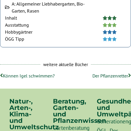
A: Allgemeiner Liebhabergarten, Bio-
Garten, Rasen
Inhalt





Ausstattung





Hobbygärtner





ÖGG Tipp





weitere aktuelle Bücher
Können Igel schwimmen?
Der Pflanzenretter
Natur-,
Beratung,
Gesundhe
Arten-,
Garten-
und
Klima-
und
Umweltpä
und
Pflanzenwissen
Generationeng
Umweltschutz
Gartenberatung
ÖGI - Der