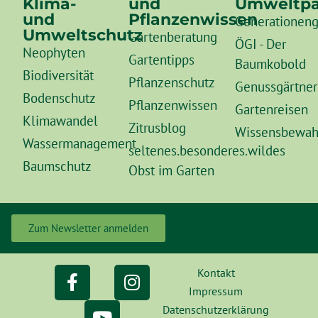
Klima-
und
Umweltpä
und
Pflanzenwissen
Generationeng
Umweltschutz
Gartenberatung
ÖGI - Der
Neophyten
Gartentipps
Baumkobold
Biodiversität
Pflanzenschutz
Genussgärtner
Bodenschutz
Pflanzenwissen
Gartenreisen
Klimawandel
Zitrusblog
Wissensbewah
Wassermanagement
seltenes.besonderes.wildes
Baumschutz
Obst im Garten
Zum Newsletter anmelden
Kontakt
Impressum
Datenschutzerklärung