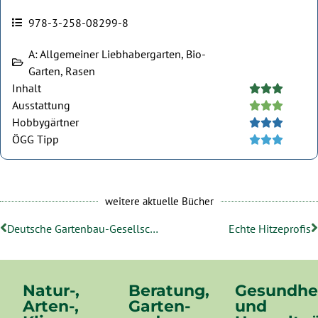
978-3-258-08299-8
A: Allgemeiner Liebhabergarten, Bio-
Garten, Rasen
Inhalt





Ausstattung





Hobbygärtner





ÖGG Tipp





weitere aktuelle Bücher
Deutsche Gartenbau-Gesellschaft
Echte Hitzeprofis
Natur-,
Beratung,
Gesundhe
Arten-,
Garten-
und