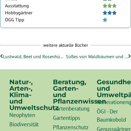
Ausstattung





Hobbygärtner





ÖGG Tipp





weitere aktuelle Bücher
Lustwald, Beet und Rosenhügel – Geschichte der Planzenverwendung in der Gartenkunst
Süßes von Waldbäumen und Wildsträuchern
Natur-,
Beratung,
Gesundhe
Arten-,
Garten-
und
Klima-
und
Umweltpä
und
Pflanzenwissen
Generationeng
Umweltschutz
Gartenberatung
ÖGI - Der
Neophyten
Gartentipps
Baumkobold
Biodiversität
Pflanzenschutz
Genussgärtner