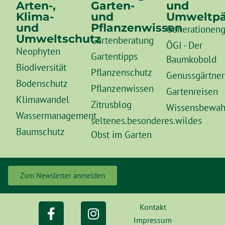
Arten-,
Garten-
und
Klima-
und
Umweltpä
und
Pflanzenwissen
Generationeng
Umweltschutz
Gartenberatung
ÖGI - Der
Neophyten
Gartentipps
Baumkobold
Biodiversität
Pflanzenschutz
Genussgärtner
Bodenschutz
Pflanzenwissen
Gartenreisen
Klimawandel
Zitrusblog
Wissensbewah
Wassermanagement
seltenes.besonderes.wildes
Baumschutz
Obst im Garten
Zum Newsletter anmelden
Kontakt
Impressum