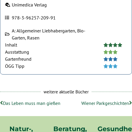
Unimedica Verlag
978-3-96257-209-91
A: Allgemeiner Liebhabergarten, Bio-
Garten, Rasen
Inhalt





Ausstattung





Gartenfreund





ÖGG Tipp





weitere aktuelle Bücher
Das Leben muss man gießen
Wiener Parkgeschichten
Natur-,
Beratung,
Gesundhe