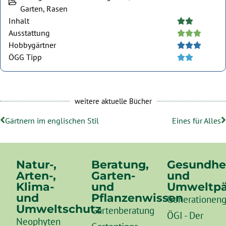
Garten, Rasen
Inhalt





Ausstattung





Hobbygärtner





ÖGG Tipp





weitere aktuelle Bücher
Gärtnern im englischen Stil
Eines für Alles
Natur-,
Beratung,
Gesundhe
Arten-,
Garten-
und
Klima-
und
Umweltpä
und
Pflanzenwissen
Generationeng
Umweltschutz
Gartenberatung
ÖGI - Der
Neophyten