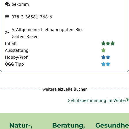
bekomm
978-3-86581-768-6
A: Allgemeiner Liebhabergarten, Bio-
Garten, Rasen
Inhalt





Ausstattung





Hobby/Profi





ÖGG Tipp





weitere aktuelle Bücher
Gehölzbestimmung im Winter
Natur-,
Beratung,
Gesundhe