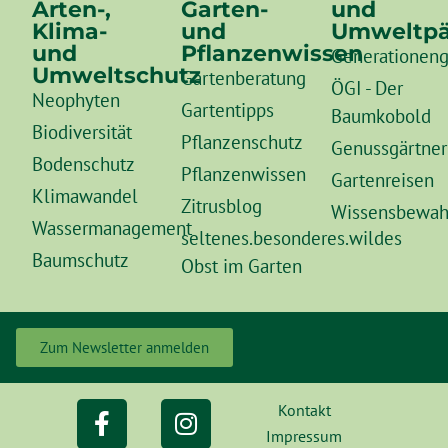
Arten-,
Garten-
und
Klima-
und
Umweltpä
und
Pflanzenwissen
Generationeng
Umweltschutz
Gartenberatung
ÖGI - Der
Neophyten
Gartentipps
Baumkobold
Biodiversität
Pflanzenschutz
Genussgärtner
Bodenschutz
Pflanzenwissen
Gartenreisen
Klimawandel
Zitrusblog
Wissensbewah
Wassermanagement
seltenes.besonderes.wildes
Baumschutz
Obst im Garten
Zum Newsletter anmelden
Kontakt
Impressum