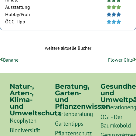
Ausstattung





Hobby/Profi





ÖGG Tipp





weitere aktuelle Bücher
Banane
Flower Girls
Natur-,
Beratung,
Gesundhe
Arten-,
Garten-
und
Klima-
und
Umweltpä
und
Pflanzenwissen
Generationeng
Umweltschutz
Gartenberatung
ÖGI - Der
Neophyten
Gartentipps
Baumkobold
Biodiversität
Pflanzenschutz
Genussgärtner