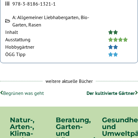
978-3-8186-1321-1
A: Allgemeiner Liebhabergarten, Bio-
Garten, Rasen
Inhalt





Ausstattung





Hobbygärtner





ÖGG Tipp





weitere aktuelle Bücher
Begrünen was geht
Der kultivierte Gärtner
Natur-,
Beratung,
Gesundhe
Arten-,
Garten-
und
Klima-
und
Umweltpä