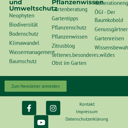
und
Pflanzenwissen
Generationeng
Umweltschutz
Gartenberatung
ÖGI - Der
Neophyten
Gartentipps
Baumkobold
Biodiversität
Pflanzenschutz
Genussgärtner
Bodenschutz
Pflanzenwissen
Gartenreisen
Klimawandel
Zitrusblog
Wissensbewah
Wassermanagement
seltenes.besonderes.wildes
Baumschutz
Obst im Garten
Zum Newsletter anmelden
Kontakt
Impressum
Datenschutzerklärung