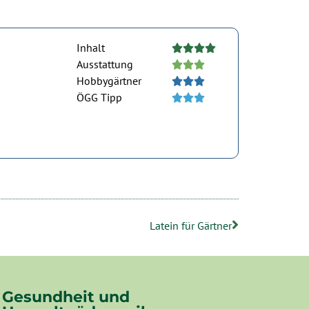
Inhalt





Ausstattung





Hobbygärtner





ÖGG Tipp





Latein für Gärtner
Gesundheit und