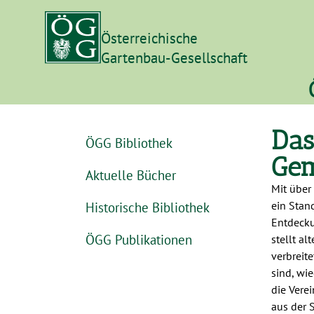
Österreichische
Gartenbau-Gesellschaft
Das
ÖGG Bibliothek
Gem
Aktuelle Bücher
Mit über
Historische Bibliothek
ein Stan
Entdecku
ÖGG Publikationen
stellt al
verbreit
sind, wi
die Verei
aus der 