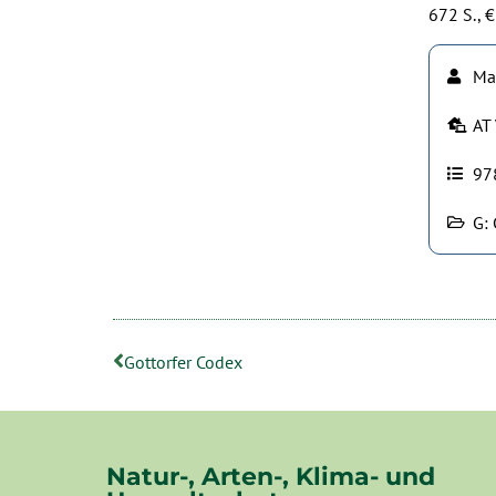
672 S., €
Ma
AT 
97
G: 
Gottorfer Codex
Natur-, Arten-, Klima- und