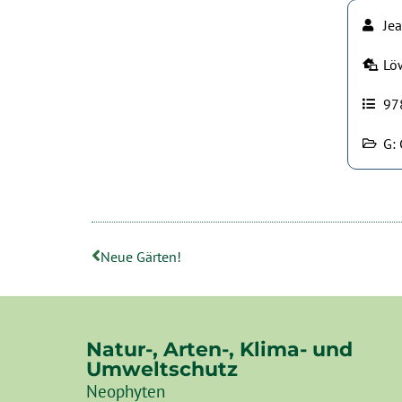
Jea
Lö
97
G: 
Neue Gärten!
Natur-, Arten-, Klima- und
Umweltschutz
Neophyten