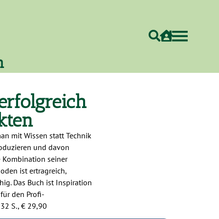
h
rfolgreich
kten
man mit Wissen statt Technik
roduzieren und davon
ie Kombination seiner
den ist ertragreich,
g. Das Buch ist Inspiration
 für den Profi-
32 S., € 29,90