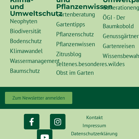
und
Pflanzenwissen
Generationeng
Umweltschutz
Gartenberatung
ÖGI - Der
Neophyten
Gartentipps
Baumkobold
Biodiversität
Pflanzenschutz
Genussgärtner
Bodenschutz
Pflanzenwissen
Gartenreisen
Klimawandel
Zitrusblog
Wissensbewah
Wassermanagement
seltenes.besonderes.wildes
Baumschutz
Obst im Garten
Zum Newsletter anmelden
Kontakt
Impressum
Datenschutzerklärung