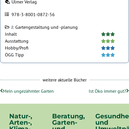
Ulmer Verlag
978-3-8001-0872-56
J: Gartengestaltung und -planung
Inhalt





Ausstattung





Hobby/Profi





ÖGG Tipp





weitere aktuelle Bücher
Mein ungezähmter Garten
Ist Öko immer gut?
Natur-,
Beratung,
Gesundhe
Arten-,
Garten-
und
Klima-
und
Umweltpä