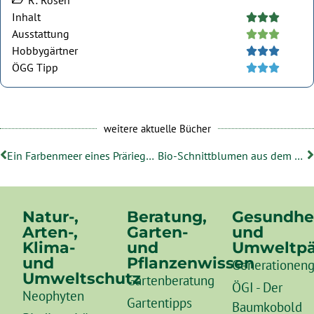
R: Rosen
Inhalt





Ausstattung





Hobbygärtner





ÖGG Tipp





weitere aktuelle Bücher
Ein Farbenmeer eines Präriegartens
Bio-Schnittblumen aus dem eigenen Garten
Natur-,
Beratung,
Gesundhe
Arten-,
Garten-
und
Klima-
und
Umweltpä
und
Pflanzenwissen
Generationeng
Umweltschutz
Gartenberatung
ÖGI - Der
Neophyten
Gartentipps
Baumkobold