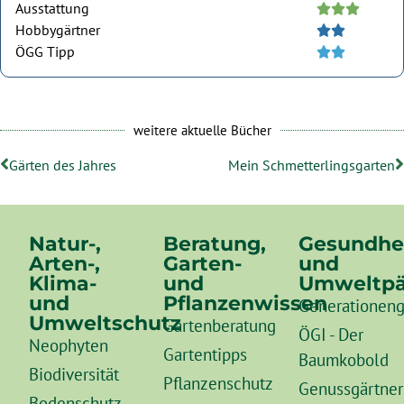
Ausstattung





Hobbygärtner





ÖGG Tipp





weitere aktuelle Bücher
Gärten des Jahres
Mein Schmetterlingsgarten
Natur-,
Beratung,
Gesundhe
Arten-,
Garten-
und
Klima-
und
Umweltpä
und
Pflanzenwissen
Generationeng
Umweltschutz
Gartenberatung
ÖGI - Der
Neophyten
Gartentipps
Baumkobold
Biodiversität
Pflanzenschutz
Genussgärtner
Bodenschutz