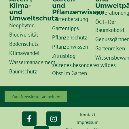
Klima-
und
Umweltpä
und
Pflanzenwissen
Generationeng
Umweltschutz
Gartenberatung
ÖGI - Der
Neophyten
Gartentipps
Baumkobold
Biodiversität
Pflanzenschutz
Genussgärtner
Bodenschutz
Pflanzenwissen
Gartenreisen
Klimawandel
Zitrusblog
Wissensbewah
Wassermanagement
seltenes.besonderes.wildes
Baumschutz
Obst im Garten
Zum Newsletter anmelden
Kontakt
Impressum