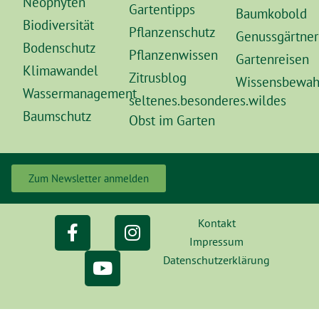
Neophyten
Gartentipps
Baumkobold
Biodiversität
Pflanzenschutz
Genussgärtner
Bodenschutz
Pflanzenwissen
Gartenreisen
Klimawandel
Zitrusblog
Wissensbewah
Wassermanagement
seltenes.besonderes.wildes
Baumschutz
Obst im Garten
Zum Newsletter anmelden
Kontakt
Impressum
Datenschutzerklärung