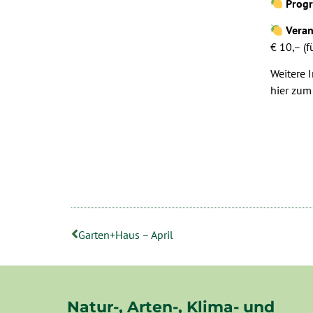
Prog
Veran
€ 10,– (f
Weitere 
hier zu
Garten+Haus – April
Natur-, Arten-, Klima- und