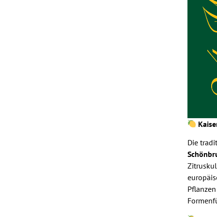
Kaise
Die trad
Schönbr
Zitrusku
europäis
Pflanzen
Formenfü