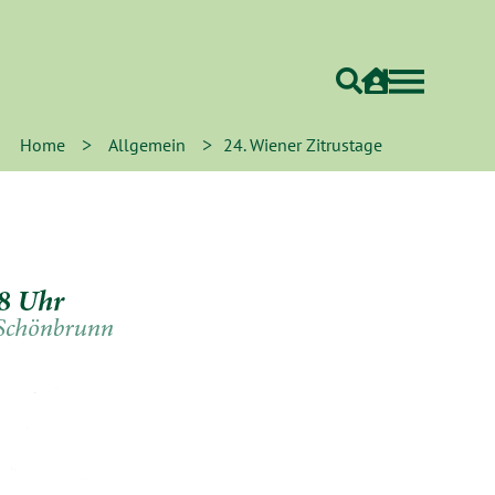
>
>
Home
Allgemein
24. Wiener Zitrustage