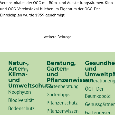
Vereinslokales der ÖGG mit Büro- und Ausstellungsräumen. Kino
und ÖGG-Vereinslokal blieben im Eigentum der ÖGG. Der
Einreichplan wurde 1959 genehmigt.
weitere Beiträge
Natur-,
Beratung,
Gesundhe
Arten-,
Garten-
und
Klima-
und
Umweltpä
und
Pflanzenwissen
Generationeng
Umweltschutz
Gartenberatung
ÖGI - Der
Neophyten
Gartentipps
Baumkobold
Biodiversität
Pflanzenschutz
Genussgärtner
Bodenschutz
Pflanzenwissen
Gartenreisen